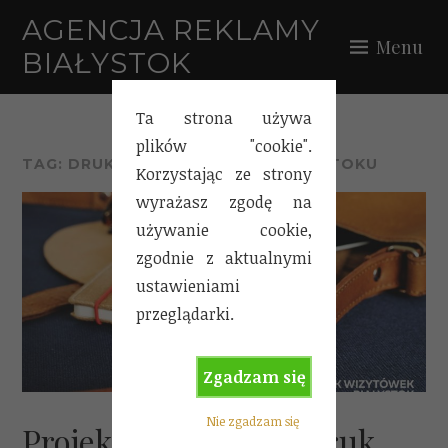
Skip
AGENCJA REKLAMY
to
Menu
BIAŁYSTOK
content
Ta strona używa
plików "cookie".
TAG:
DRUK WIZYTÓWEK W BIAŁYMSTOKU
Korzystając ze strony
wyrażasz zgodę na
używanie cookie,
zgodnie z aktualnymi
ustawieniami
przeglądarki.
Zgadzam się
Nie zgadzam się
Projektowanie oraz druk