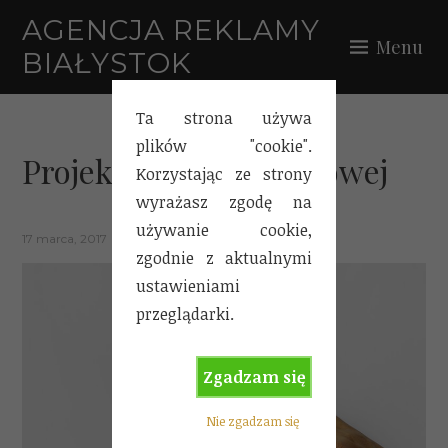
Skip
AGENCJA REKLAMY
to
Menu
BIAŁYSTOK
content
Ta strona używa
plików "cookie".
Projekt ulotki reklamowej
Korzystając ze strony
wyrażasz zgodę na
używanie cookie,
17 marca, 2017
zgodnie z aktualnymi
ustawieniami
przeglądarki.
Zgadzam się
Nie zgadzam się