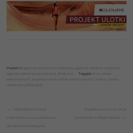
Posted in
agencja reklamowa białystok
,
agencja reklamy białystok
,
agencje reklamowe białystok
,
Białystok
Tagged
druk ulotek
reklamowych
,
projektowanie ulotek reklamowych
,
ulotka
,
ulotka
reklamowa Białystok
Nawigacja
Odświeżona strona
Projektowanie oraz druk
internetowa www.kolorowe-
wizytówek w Białymstoku
wpisu
obrazki.pl Edukacyjno-