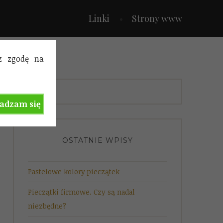
Linki
Strony www
sz zgodę na
Szukaj:
adzam się
OSTATNIE WPISY
Pastelowe kolory pieczątek
Pieczątki firmowe. Czy są nadal
niezbędne?